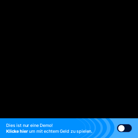
Dies ist nur eine Demo!
Klicke hier
um mit echtem Geld zu spielen.