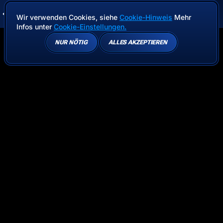
Wir verwenden Cookies, siehe
Cookie-Hinweis
Mehr
Infos unter
Cookie-Einstellungen.
NUR NÖTIG
ALLES AKZEPTIEREN