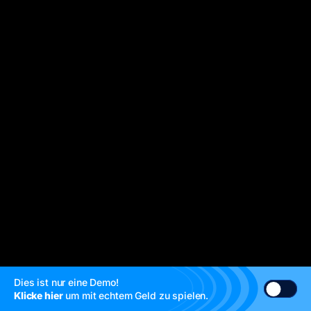
Dies ist nur eine Demo!
Klicke hier
um mit echtem Geld zu spielen.