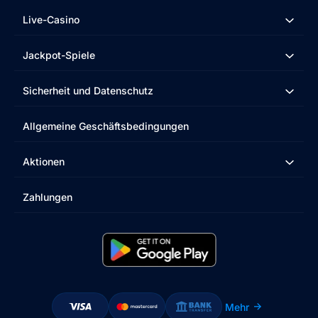
Live-Casino
Jackpot-Spiele
Sicherheit und Datenschutz
Allgemeine Geschäftsbedingungen
Aktionen
Zahlungen
Mehr