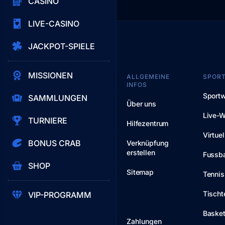
CASINO
LIVE-CASINO
JACKPOT-SPIELE
MISSIONEN
ALLGEMEINE
SPOR
INFOS
Sportw
SAMMLUNGEN
Über uns
Live-W
TURNIERE
Hilfezentrum
Virtuel
BONUS CRAB
Verknüpfung
erstellen
Fussba
SHOP
Sitemap
Tennis
Tischt
VIP-PROGRAMM
Basket
Zahlungen