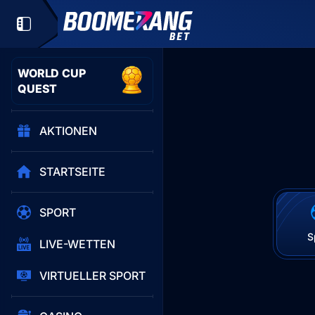
WORLD CUP
QUEST
AKTIONEN
STARTSEITE
SPORT
S
LIVE-WETTEN
VIRTUELLER SPORT