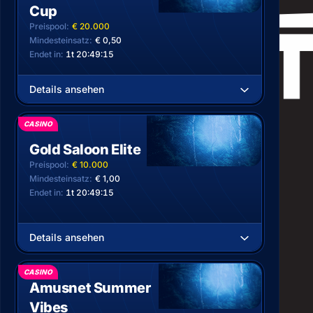
Cup
Preispool:
€ 20.000
Mindesteinsatz:
€ 0,50
Endet in:
1t 20:49:15
Details ansehen
CASINO
Gold Saloon Elite
Preispool:
€ 10.000
Mindesteinsatz:
€ 1,00
Endet in:
1t 20:49:15
Details ansehen
CASINO
Amusnet Summer
Vibes