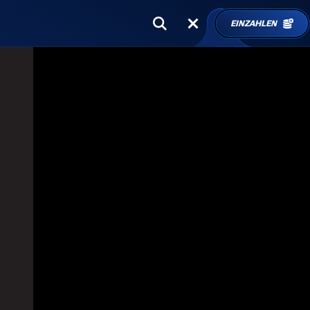
EINZAHLEN