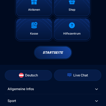
Aktionen
Shop
Hilfezentrum
Kasse
STARTSEITE
Deutsch
Live Chat
Allgemeine Infos
Sport