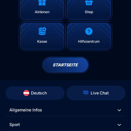
Aktionen
Shop
Hilfezentrum
Kasse
STARTSEITE
Deutsch
Live Chat
Allgemeine Infos
Sport