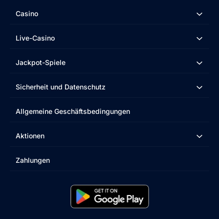
Casino
Live-Casino
Jackpot-Spiele
Sicherheit und Datenschutz
Allgemeine Geschäftsbedingungen
Aktionen
Zahlungen