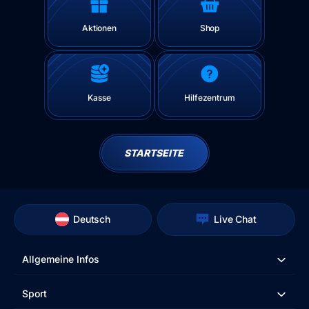
Aktionen
Shop
Hilfezentrum
Kasse
STARTSEITE
Deutsch
Live Chat
Allgemeine Infos
Sport