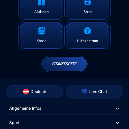
Aktionen
Shop
Hilfezentrum
Kasse
STARTSEITE
Deutsch
Live Chat
Allgemeine Infos
Sport