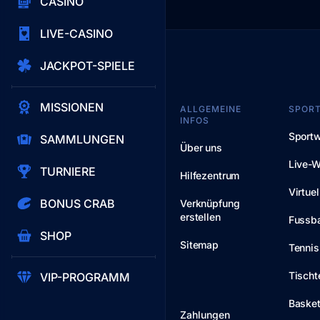
CASINO
LIVE-CASINO
JACKPOT-SPIELE
MISSIONEN
ALLGEMEINE
SPOR
INFOS
Sportw
SAMMLUNGEN
Über uns
Live-W
TURNIERE
Hilfezentrum
Virtuel
BONUS CRAB
Verknüpfung
erstellen
Fussba
SHOP
Sitemap
Tennis
Tischt
VIP-PROGRAMM
Basket
Zahlungen