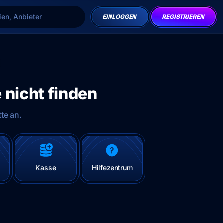
ien, Anbieter
EINLOGGEN
REGISTRIEREN
 nicht finden
te an.
Kasse
Hilfezentrum