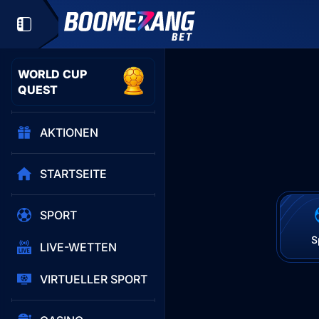
WORLD CUP
QUEST
AKTIONEN
STARTSEITE
SPORT
S
LIVE-WETTEN
VIRTUELLER SPORT