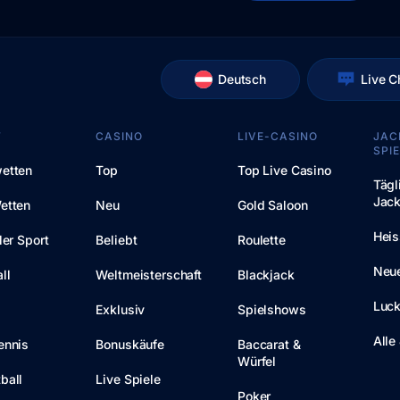
Deutsch
Live C
T
CASINO
LIVE-CASINO
JAC
SPI
etten
Top
Top Live Casino
Tägl
Jac
etten
Neu
Gold Saloon
Heis
ler Sport
Beliebt
Roulette
Neu
ll
Weltmeisterschaft
Blackjack
Luck
Exklusiv
Spielshows
Alle
ennis
Bonuskäufe
Baccarat &
Würfel
ball
Live Spiele
Poker