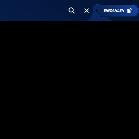
EINZAHLEN