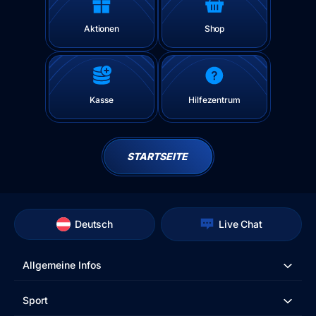
Aktionen
Shop
Hilfezentrum
Kasse
STARTSEITE
Deutsch
Live Chat
Allgemeine Infos
Sport