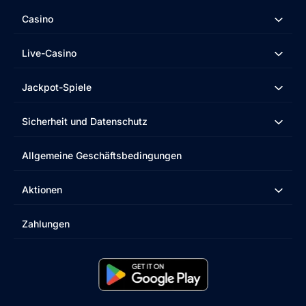
Casino
Live-Casino
Jackpot-Spiele
Sicherheit und Datenschutz
Allgemeine Geschäftsbedingungen
Aktionen
Zahlungen