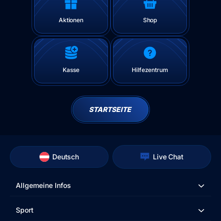
Aktionen
Shop
Hilfezentrum
Kasse
STARTSEITE
Deutsch
Live Chat
Allgemeine Infos
Sport