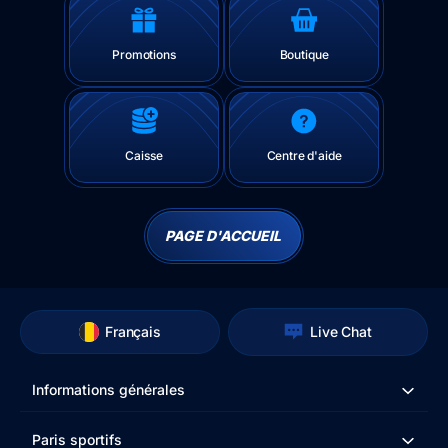
Promotions
Boutique
Centre d'aide
Caisse
PAGE D'ACCUEIL
Français
Live Chat
Informations générales
Paris sportifs