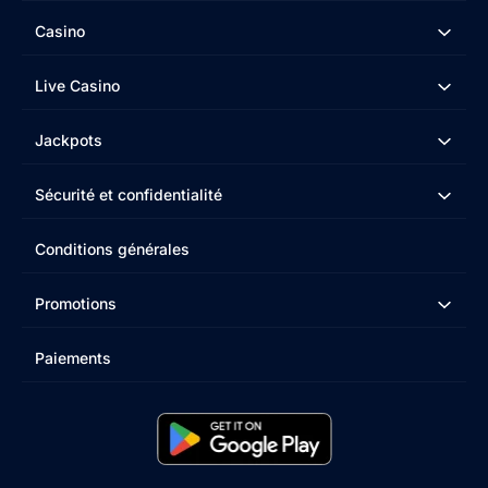
Casino
Live Casino
Jackpots
Sécurité et confidentialité
Conditions générales
Promotions
Paiements