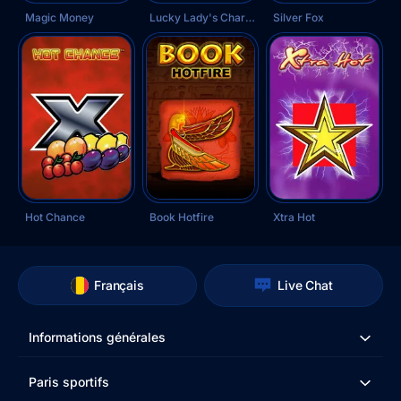
Magic Money
Lucky Lady's Charm Deluxe
Silver Fox
JOUER
JOUER
JOUER
Hot Chance
Book Hotfire
Xtra Hot
Français
Live Chat
Informations générales
Paris sportifs