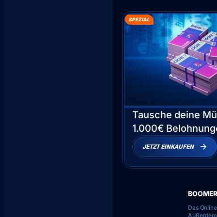
SPEZIAL
Tausche deine M
1.000€ Belohnunge
JETZT EINKAUFEN
BOOMERAN
Das Online
Außerdem b