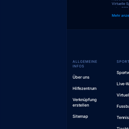
Virtuelle 
guten RTP,
nicht nur r
Mehr anze
Köpfe der 
Evoluti
PlayN
Pragma
Netent
Micro
Amati
Yggdras
Boong
ALLGEMEINE
SPOR
QuickS
INFOS
ELK
Wazda
Sport
EGT
Über uns
Playte
Live-W
Hilfezentrum
Wenn du ge
BOOMERANG 
Virtue
kannst mit
Verknüpfung
erstellen
Fussba
Online W
Sitemap
Tennis
Wann immer
Dutzende v
bis hin zu
Tischt