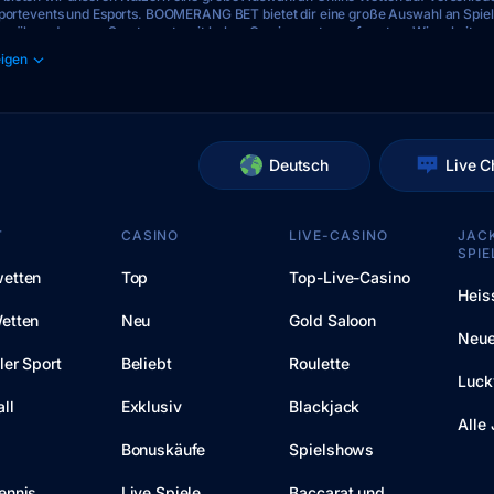
Sportevents und Esports. BOOMERANG BET bietet dir eine große Auswahl an Spiel
 während unsere Sportevents mit hohen Gewinnquoten aufwarten. Wir arbeiten
enommiert, sondern auch lizenziert sind, um sicherzustellen, dass du die besten Spi
igen
Branche, die Spiele entwickeln, die dir bei jedem Spin einen Adrenalinstoß vers
on
Go
tic
Deutsch
Live C
gaming
c
il
o
T
CASINO
LIVE-CASINO
JAC
pin
SPIE
n Games
wetten
Top
Top-Live-Casino
Heis
ch
etten
Neu
Gold Saloon
Neue
rne Live-Kartenspiele spielst, dann solltest du wissen, dass die Live Casino Spie
BET Online Casino zu finden sind. Alle ihre Spiele bieten ein fantastisches Erle
ller Sport
Beliebt
Roulette
 dem Dealer interagieren und mit einem einzigen Mausklick zwischen den Spiele
Luck
ll
Exklusiv
Blackjack
etten im Online Casino BOOMERANG BET ist ganz einfach
Alle
Bonuskäufe
Spielshows
 du eine Wette auf Sport platzieren möchtest, solltest du dein Guthaben im 
on Live Sportevents für Online Wetten im Angebot, von den größten Fußballmei
 Nischensportarten wie Golf, Rugby League, Snooker, Gaelic Football, Gaelic Hurli
ennis
Live Spiele
Baccarat und