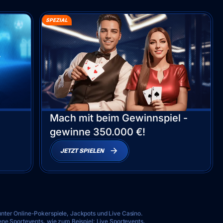
SPEZIAL
Mach mit beim Gewinnspiel -
gewinne 350.000 €!
JETZT SPIELEN
ter Online-Pokerspiele, Jackpots und Live Casino.
e Sportevents, wie zum Beispiel: Live Sportevents,