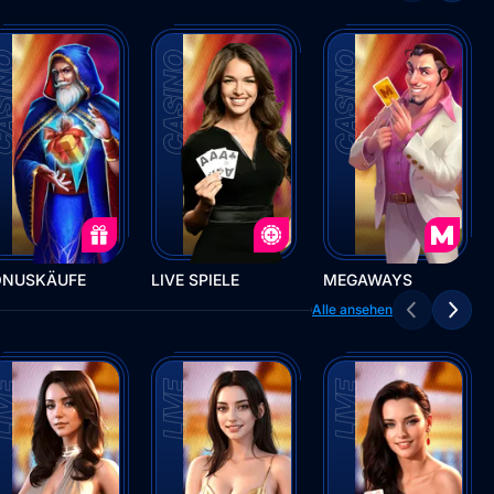
ONUSKÄUFE
LIVE SPIELE
MEGAWAYS
Alle ansehen