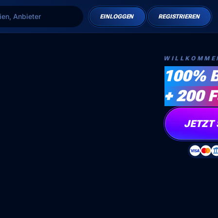
ien, Anbieter
EINLOGGEN
REGISTRIEREN
WILLKOMME
100% B
+ 200 
JETZT