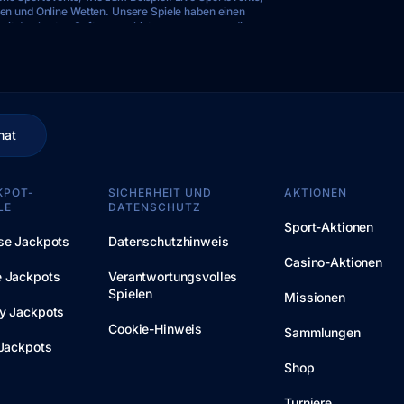
en und Online Wetten. Unsere Spiele haben einen
 mit den besten Softwareanbietern zusammen, die
ele erhältst. Hier sind einige der brillantesten
etzen werden:
hat
KPOT-
SICHERHEIT UND
AKTIONEN
LE
DATENSCHUTZ
Sport-Aktionen
se Jackpots
Datenschutzhinweis
Casino-Aktionen
 Jackpots
Verantwortungsvolles
le von RedTiger, Swintt und Triple Edge Studios im
bnis, denn sie werden in Echtzeit übertragen, du
Spielen
Missionen
n wechseln.
y Jackpots
Cookie-Hinweis
Sammlungen
 Jackpots
Shop
Online Casino BOOMERANG BET aufladen. Wir haben
sterschaften über atemberaubende Tennisturniere
ng, Boccia oder Radfahren. Alle Sportevents, die auf
Turniere