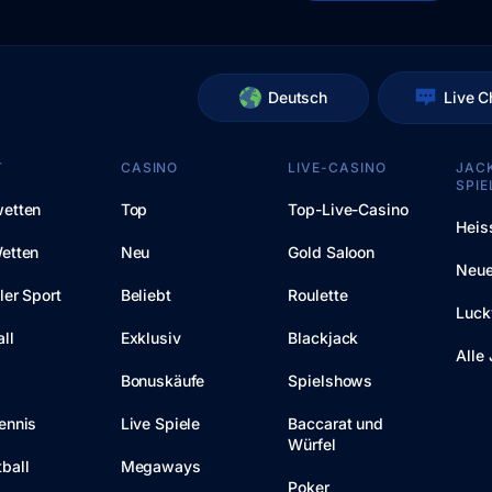
Deutsch
Live C
T
CASINO
LIVE-CASINO
JAC
SPIE
wetten
Top
Top-Live-Casino
Heis
etten
Neu
Gold Saloon
Neue
ller Sport
Beliebt
Roulette
Luck
ll
Exklusiv
Blackjack
Alle
Bonuskäufe
Spielshows
ennis
Live Spiele
Baccarat und
Würfel
ball
Megaways
Poker