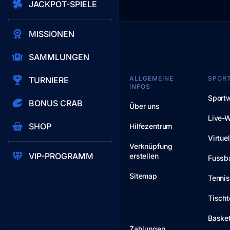
JACKPOT-SPIELE
MISSIONEN
SAMMLUNGEN
ALLGEMEINE
SPOR
TURNIERE
INFOS
Sport
BONUS CRAB
Über uns
Live-W
SHOP
Hilfezentrum
Virtue
Verknüpfung
VIP-PROGRAMM
erstellen
Fussba
Sitemap
Tennis
Tischt
Basket
Zahlungen