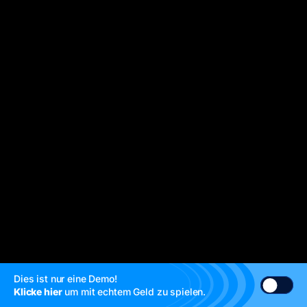
Dies ist nur eine Demo!
Klicke hier
um mit echtem Geld zu spielen.