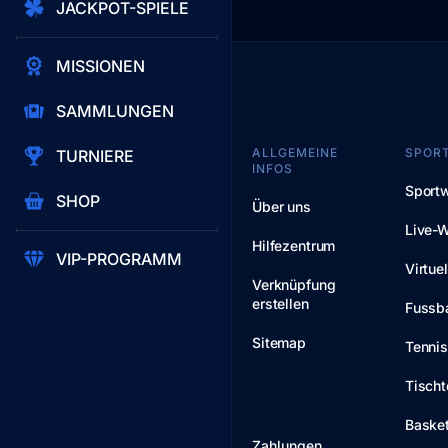
JACKPOT-SPIELE
MISSIONEN
SAMMLUNGEN
ALLGEMEINE
SPOR
TURNIERE
INFOS
Sport
SHOP
Über uns
Live-W
Hilfezentrum
VIP-PROGRAMM
Virtue
Verknüpfung
erstellen
Fussba
Sitemap
Tennis
Tischt
Basket
Zahlungen