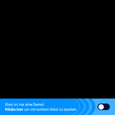
Dies ist nur eine Demo!
Klicke hier
um mit echtem Geld zu spielen.