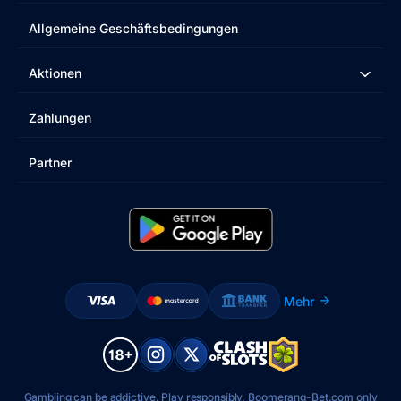
Allgemeine Geschäftsbedingungen
Aktionen
Zahlungen
Partner
Mehr
Gambling can be addictive. Play responsibly. Boomerang-Bet.com only