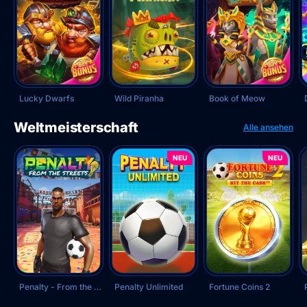
SPIELEN
SPIELEN
SPIELEN
Lucky Dwarfs
Wild Piranha
Book of Meow
Weltmeisterschaft
Alle ansehen
NEU
NEU
SPIELEN
SPIELEN
SPIELEN
Penalty - From the Streets
Penalty Unlimited
Fortune Coins 2