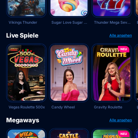
Vikings Thunder
Sugar Love Sugar Meter
Thunder Mega Sevens Bonus Buy
Live Spiele
Alle ansehen
NEU
SPIELEN
SPIELEN
SPIELEN
Vegas Roulette 500x
Candy Wheel
Gravity Roulette
Megaways
Alle ansehen
NEU