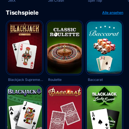
JetX
Jet Crash
Spin Top
Tischspiele
Alle ansehen
SPIELEN
SPIELEN
SPIELEN
Blackjack Supreme Multi Hand Perfect Pairs
Roulette
Baccarat
SPIELEN
SPIELEN
SPIELEN