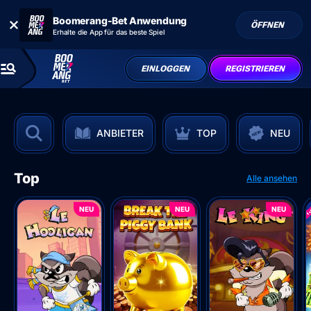
Boomerang-Bet Anwendung
ÖFFNEN
Erhalte die App für das beste Spiel
EINLOGGEN
REGISTRIEREN
SPORT
CASINO
LIVE-CASINO
ANBIETER
TOP
NEU
Top
Alle ansehen
NEU
NEU
NEU
SPIELEN
SPIELEN
SPIELEN