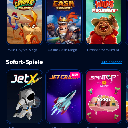
SPIELEN
SPIELEN
SPIELEN
Wild Coyote Megaways
Castle Cash Megaways
Prospector Wilds Megaways
Sofort-Spiele
Alle ansehen
NEU
SPIELEN
SPIELEN
SPIELEN