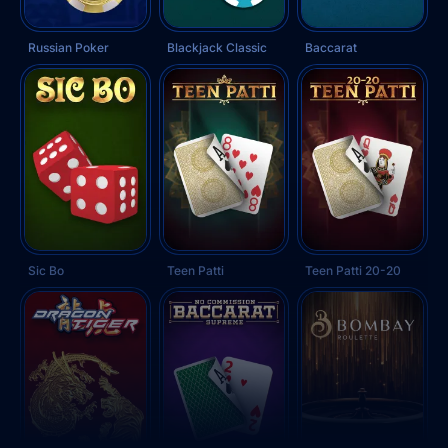
Russian Poker
Blackjack Classic
Baccarat
SPIELEN
SPIELEN
SPIELEN
Sic Bo
Teen Patti
Teen Patti 20-20
SPIELEN
SPIELEN
SPIELEN