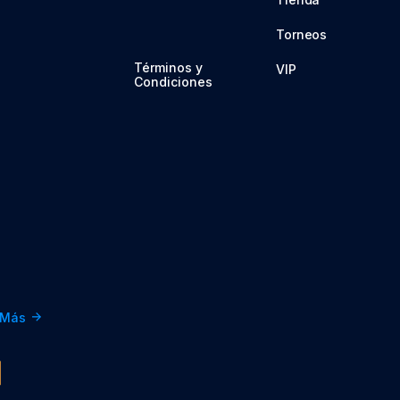
e fútbol más importantes hasta impresionantes
o, hurling Gaélico, bolos o ciclismo. ¡En
No se preocupe, porque también ofrecemos las
Torneos
 programando apuestas cuando simplemente puede
mos eventos, sus probabilidades y su progreso,
Términos y
VIP
mejor experiencia de apuestas online en todo
Condiciones
más, ¡ofrecemos aún más promociones que le
.
s deportivas online.
r dispositivo o software, incluidas
categorías.
Más
eneralmente, provienen de proveedores de