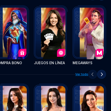
OMPRA BONO
JUEGOS EN LÍNEA
MEGAWAYS
Ver todo