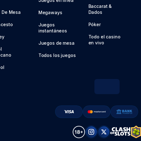
Juegos en línea
eportivos en vivo disponibles para apostar online, desde los campeonatos d
Baccarat &
 tenis y deportes especializados como golf, liga de rugby, billar, fútbol Gaélic
 BET encontrará todos los eventos deportivos que ocurren en el mundo! 
s De Mesa
Dados
Megaways
robabilidades de apuestas online. ¿Por qué perder el tiempo buscando y
 cuenta en BOOMERANG BET? Proporcionamos a nuestros jugadores los próxi
ncesto
Póker
Juegos
ada apuesta se pueda realizar en un instante y usted pueda disfrutar de la 
instantáneos
Es divertido apostar cuando tiene toda la información que necesita y, ade
ey
Todo el casino
n en el juego por más tiempo!
en vivo
Juegos de mesa
pasos a continuación para comenzar su experiencia de apuestas online:
l
lic en el botón Crear una Cuenta.
icano
Todos los juegos
e algunos datos, como una dirección de correo electrónico y una contraseña
e su dirección, código postal, número de teléfono, etc.
ol
el método de pago y la moneda que desee utilizar para las apuestas online.
e un depósito y solicite un Bono de Bienvenida en juegos de casino o apuesta
acceso a miles de juegos de casino online las 24/7.
 BET ofreceuna amplia gama de juegos que se pueden jugar desde cualquie
das, botes y Casino en Vivo. Como tenemos tantos, los hemos separado en 
es juegos del momento que nuestros usuarios eligen para jugar primero. G
populares y se han vuelto muy apreciados.