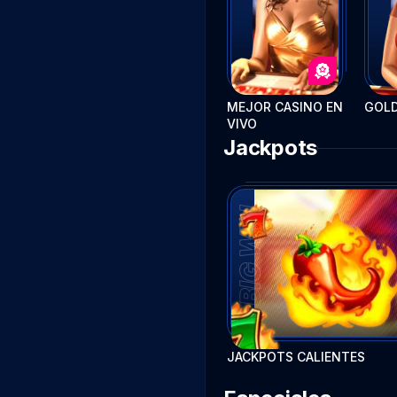
MEJOR CASINO EN
GOL
VIVO
Jackpots
JACKPOTS CALIENTES