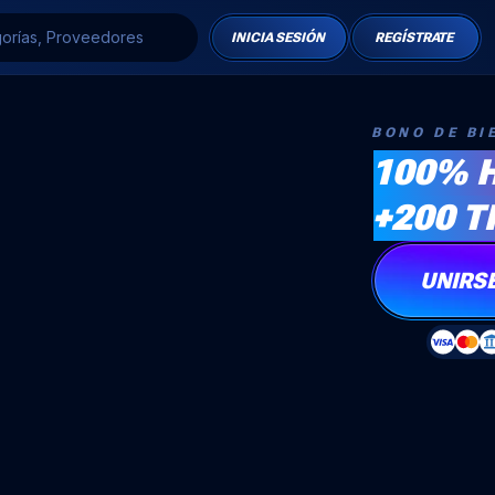
orías, Proveedores
INICIA SESIÓN
REGÍSTRATE
BONO DE BI
100% H
+200 T
UNIRS