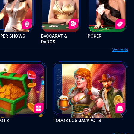
ÚPER SHOWS
BACCARAT &
PÓKER
DADOS
Ver todo
POTS
TODOS LOS JACKPOTS