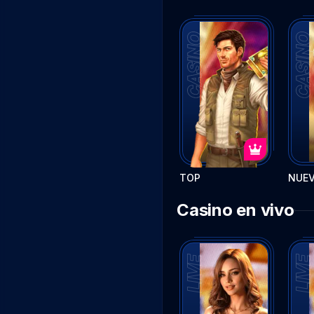
TOP
NUE
Casino en vivo