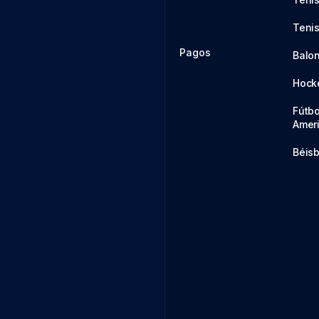
eventos d
torneos de
BOOMERANG
Teni
mejores p
crear una
Pagos
Balo
para que c
momento. 
Hock
mantendrá
Siga los 
Fútbo
Haga c
Amer
Ingres
Agregu
Béisb
Elija 
Realic
Obtenga 
BOOMERANG
tragamone
Top
Los mejor
software 
Nuevo