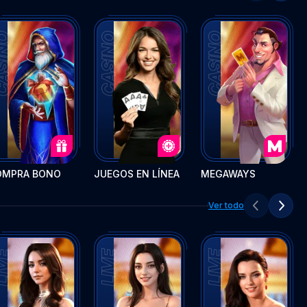
OMPRA BONO
JUEGOS EN LÍNEA
MEGAWAYS
Ver todo