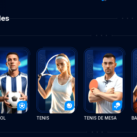
les
BOL
TENIS
TENIS DE MESA
B