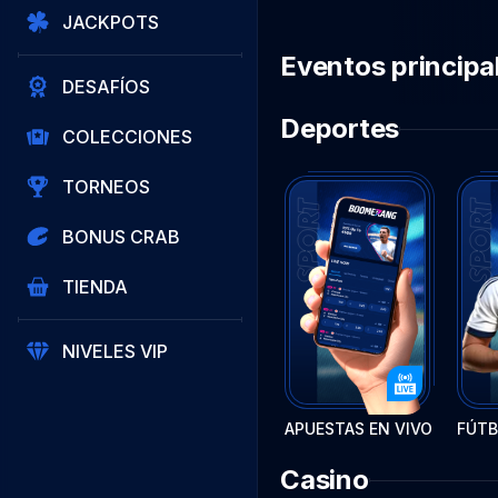
JACKPOTS
Eventos principa
DESAFÍOS
Deportes
COLECCIONES
TORNEOS
BONUS CRAB
TIENDA
NIVELES VIP
APUESTAS EN VIVO
FÚT
Casino