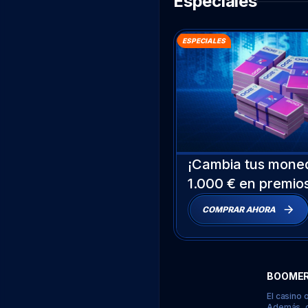
Especiales
ESPECIALES
¡Cambia tus mone
1.000 € en premio
COMPRAR AHORA
BOOMERA
El casino
Además, o