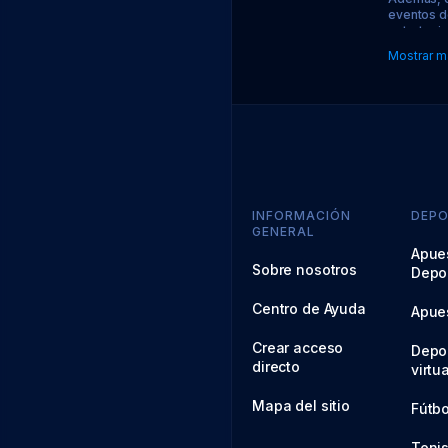
eventos d
entreteni
deportivo
Mostrar m
reputación
brillantes
Evolut
PlayN
Pragma
Netent
Micro
Amati
Yggdra
INFORMACIÓN
DEPO
Boong
GENERAL
QuickS
ELK
Apue
Wazda
Sobre nosotros
Depo
EGT
Playte
Centro de Ayuda
Apues
Si le gus
juegos de 
Crear acceso
Depo
gracias a 
directo
virtu
Mapa del sitio
Apostar 
Fútbo
Siempre q
Teni