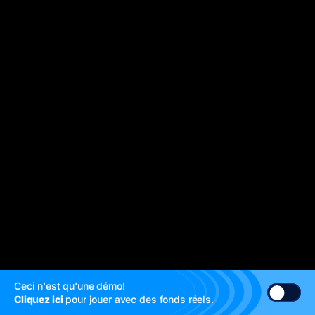
Ceci n'est qu'une démo!
Cliquez ici
pour jouer avec des fonds réels.