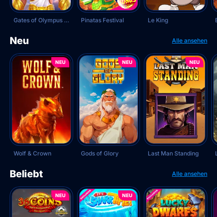
Gates of Olympus Super Scatter
Pinatas Festival
Le King
Neu
Alle ansehen
NEU
NEU
NEU
SPIELEN
SPIELEN
SPIELEN
Wolf & Crown
Gods of Glory
Last Man Standing
Beliebt
Alle ansehen
NEU
NEU