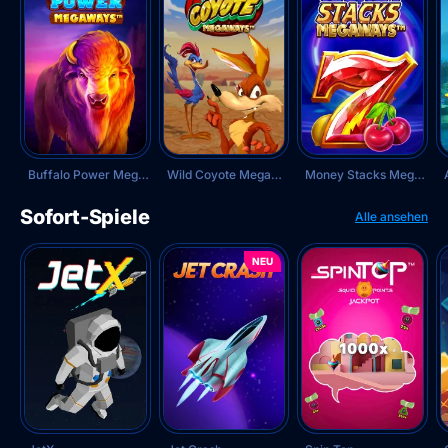
SPIELEN
SPIELEN
SPIELEN
Buffalo Power Megaways
Wild Coyote Megaways
Money Stacks Megaways
Sofort-Spiele
Alle ansehen
NEU
SPIELEN
SPIELEN
SPIELEN