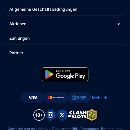
Allgemeine Geschäftsbedingungen
Aktionen
Zahlungen
Partner
Mehr
Gambling can be addictive. Play responsibly. Boomerang-Bet.com only