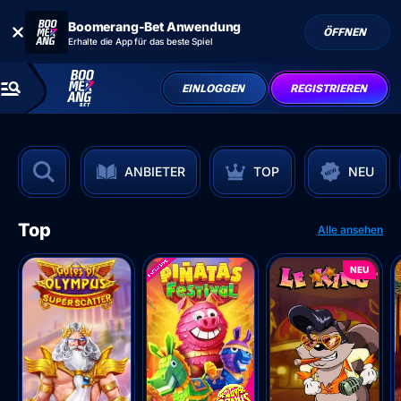
Boomerang-Bet Anwendung
ÖFFNEN
Erhalte die App für das beste Spiel
EINLOGGEN
REGISTRIEREN
SPORT
CASINO
LIVE-CASINO
ANBIETER
TOP
NEU
Top
Alle ansehen
NEU
SPIELEN
SPIELEN
SPIELEN