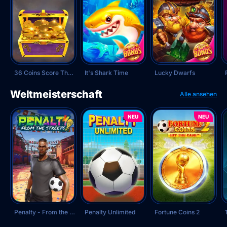
SPIELEN
SPIELEN
SPIELEN
36 Coins Score The Jackpot
It's Shark Time
Lucky Dwarfs
Weltmeisterschaft
Alle ansehen
NEU
NEU
SPIELEN
SPIELEN
SPIELEN
Penalty - From the Streets
Penalty Unlimited
Fortune Coins 2