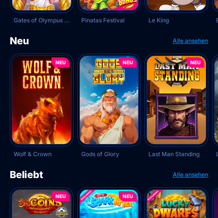
Gates of Olympus Super Scatter
Pinatas Festival
Le King
Neu
Alle ansehen
NEU
NEU
NEU
SPIELEN
SPIELEN
SPIELEN
Wolf & Crown
Gods of Glory
Last Man Standing
Beliebt
Alle ansehen
NEU
NEU