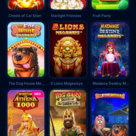
Chests of Cai Shen
Starlight Princess
Fruit Party
Παίξε
Παίξε
Παίξε
The Dog House Megaways
5 Lions Megaways
Madame Destiny Megaways
NΈΟ
Παίξε
Παίξε
Παίξε