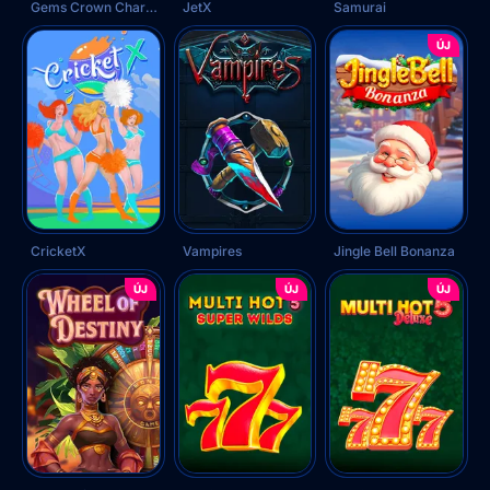
Gems Crown Charging Wilds
JetX
Samurai
ÚJ
JÁTÉK
JÁTÉK
JÁTÉK
CricketX
Vampires
Jingle Bell Bonanza
ÚJ
ÚJ
ÚJ
JÁTÉK
JÁTÉK
JÁTÉK