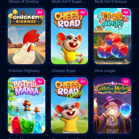
Wheel of Destiny
Multi Hot 5 Super Wilds
Multi Hot 5 Deluxe
ÚJ
ÚJ
ÚJ
JÁTÉK
JÁTÉK
JÁTÉK
Chicken Highway
Cheesy Road
Dice Jungle
ÚJ
ÚJ
ÚJ
JÁTÉK
JÁTÉK
JÁTÉK