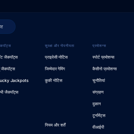
ैट
ैकपॉट्स
सुरक्षा और गोपनीयता
प्रमोशन्स
ॉट जैकपॉट्स
प्राइवेसी नोटिस
स्पोर्ट प्रमोशन्स
ू जैकपॉट्स
जिम्मेदार गेमिंग
कैसीनो प्रमोशन्स
ucky Jackpots
कुकी नोटिस
चुनौतियां
भी जैकपॉट्स
संग्रहण
दुकान
टूर्नामेंट्स
नियम और शर्तें
वीआईपी