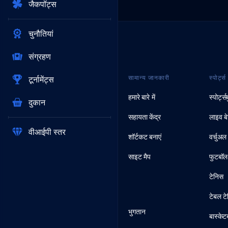
जैकपॉट्स
चुनौतियां
संग्रहण
सामान्य जानकारी
स्पोर्ट्स
टूर्नामेंट्स
हमारे बारे में
स्पोर्ट्
दुकान
सहायता केंद्र
लाइव बे
वीआईपी स्तर
शॉर्टकट बनाएं
वर्चुअल 
साइट मैप
फुटबॉल
टेनिस
टेबल ट
भुगतान
बास्के