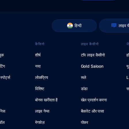
हिन्दी
लाइव च
कैसिनो
लाइव कैसीनो
ज
सबुक
शीर्ष
टॉप लाइव कैसीनो
ह
टिंग
नया
Gold Saloon
य
स्पोर्ट्स
लोकप्रिय
रूले
L
विशिष्ट
डांडा
स
बोनस खरीदता है
खेल प्रदर्शन करना
ेनिस
लाइव गेम्स
बैकारेट और पासा
टबॉल
मेगावेज़
पोकर