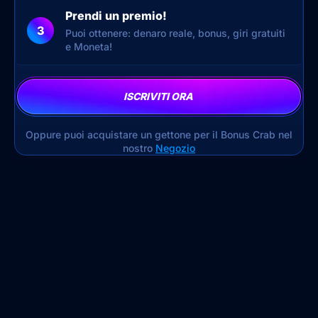
Prendi un premio!
3
Puoi ottenere: denaro reale, bonus, giri gratuiti
e Moneta!
ISCRIVITI ORA
Oppure puoi acquistare un gettone per il Bonus Crab nel
nostro
Negozio