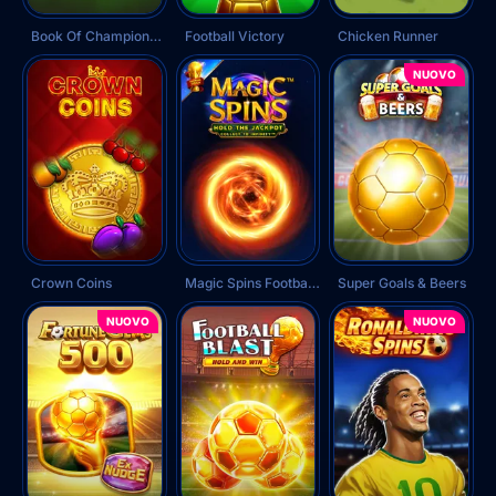
Book Of Champions - World Glory
Football Victory
Chicken Runner
NUOVO
GIOCA
GIOCA
GIOCA
Crown Coins
Magic Spins Football Edition
Super Goals & Beers
NUOVO
NUOVO
GIOCA
GIOCA
GIOCA