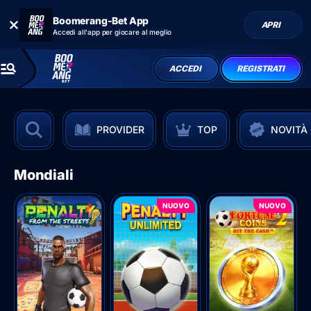
Boomerang-Bet App
APRI
Accedi all'app per giocare al meglio
ACCEDI
REGISTRATI
SPORT
CASINÒ
CASINÒ LIVE
PROVIDER
TOP
NOVITÀ
Mondiali
NUOVO
NUOVO
GIOCA
GIOCA
GIOCA