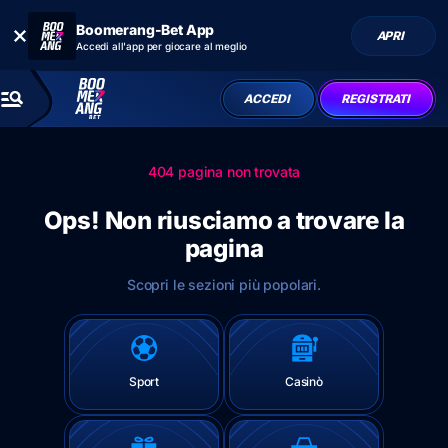
Boomerang-Bet App
APRI
Accedi all'app per giocare al meglio
ACCEDI
REGISTRATI
404 pagina non trovata
Ops! Non riusciamo a trovare la
pagina
Scopri le sezioni più popolari.
Sport
Casinò