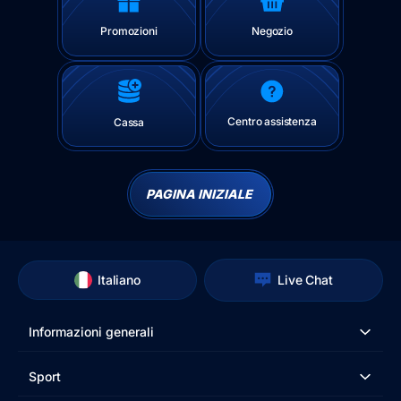
Promozioni
Negozio
Centro assistenza
Cassa
PAGINA INIZIALE
Italiano
Live Chat
Informazioni generali
Sport