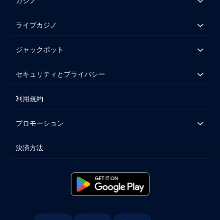
カジノ
ライブカジノ
ジャックポット
セキュリティとプライバシー
利用規約
プロモーション
決済方法