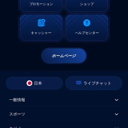
プロモーション
ショップ
ヘルプセンター
キャッシャー
ホームページ
日本
ライブチャット
一般情報
スポーツ