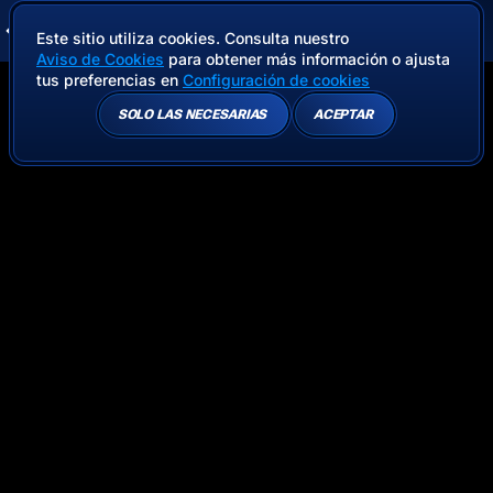
Este sitio utiliza cookies. Consulta nuestro
Aviso de Cookies
para obtener más información o ajusta
tus preferencias en
Configuración de cookies
SOLO LAS NECESARIAS
ACEPTAR