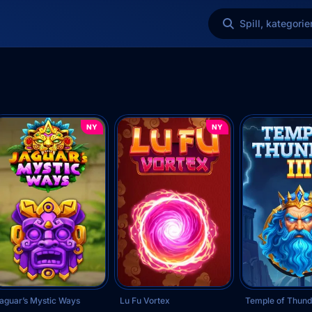
Spill, kategorie
NY
NY
SPILL
SPILL
SPILL
NÅ
NÅ
NÅ
aguar’s Mystic Ways
Lu Fu Vortex
Temple of Thund