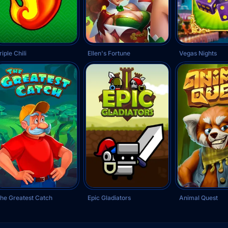
riple Chili
Ellen's Fortune
Vegas Nights
SPILL
SPILL
SPILL
NÅ
NÅ
NÅ
he Greatest Catch
Epic Gladiators
Animal Quest