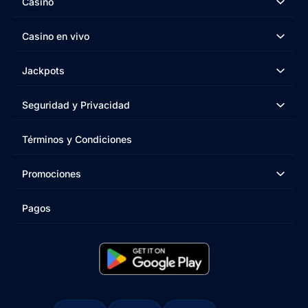
Casino
Casino en vivo
Jackpots
Seguridad y Privacidad
Términos y Condiciones
Promociones
Pagos