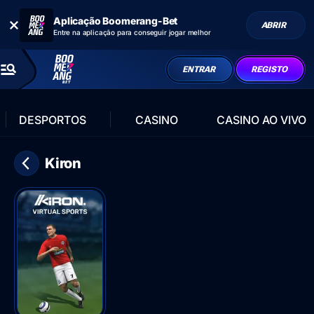
Aplicação Boomerang-Bet
ABRIR
Entre na aplicação para conseguir jogar melhor
ENTRAR
REGISTO
DESPORTOS
CASINO
CASINO AO VIVO
Kiron
JOGAR