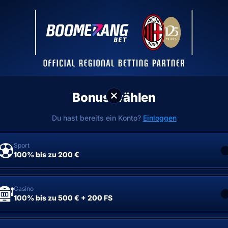
Bonus wählen
Du hast bereits ein Konto?
Einloggen
Sport
100% bis zu 200 €
Casino
100% bis zu 500 € + 200 FS