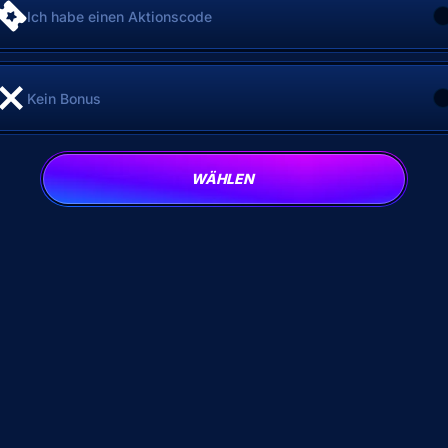
Ich habe einen Aktionscode
Kein Bonus
WÄHLEN