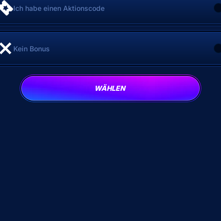
Ich habe einen Aktionscode
Kein Bonus
WÄHLEN