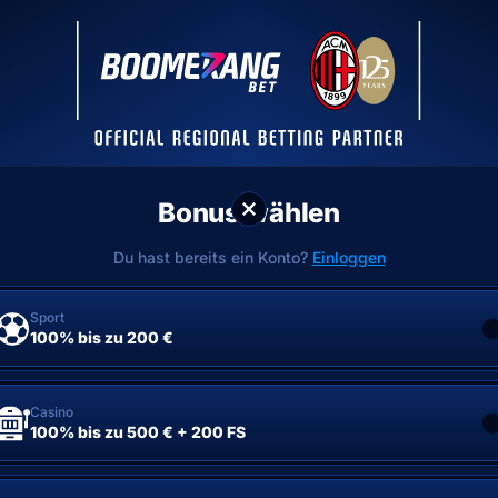
Bonus wählen
Du hast bereits ein Konto?
Einloggen
Sport
100% bis zu 200 €
Casino
100% bis zu 500 € + 200 FS