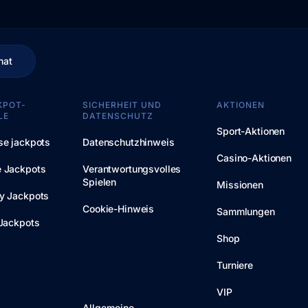
hat
KPOT-
SICHERHEIT UND
AKTIONEN
LE
DATENSCHUTZ
Sport-Aktionen
se jackpots
Datenschutzhinweis
Casino-Aktionen
 Jackpots
Verantwortungsvolles
Spielen
Missionen
y Jackpots
Cookie-Hinweis
Sammlungen
 Jackpots
Shop
Turniere
VIP
Allgemeine