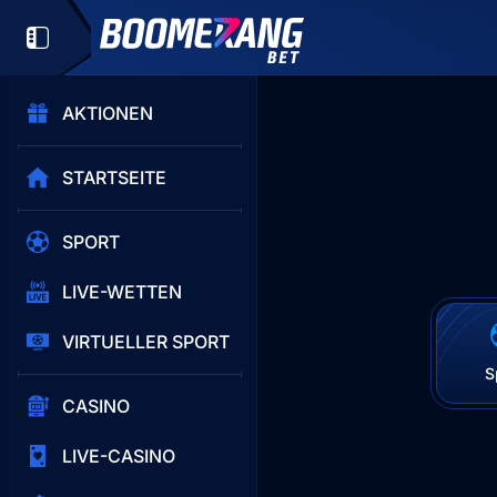
AKTIONEN
STARTSEITE
SPORT
LIVE-WETTEN
VIRTUELLER SPORT
S
CASINO
LIVE-CASINO