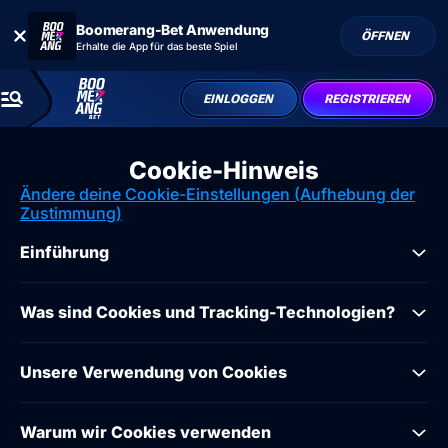
Boomerang-Bet Anwendung
ÖFFNEN
Erhalte die App für das beste Spiel
EINLOGGEN
REGISTRIEREN
Cookie-Hinweis
Ändere deine Cookie-Einstellungen (Aufhebung der
Zustimmung)
Einführung
Was sind Cookies und Tracking-Technologien?
Unsere Verwendung von Cookies
Warum wir Cookies verwenden