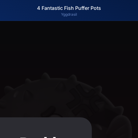
4 Fantastic Fish Puffer Pots
Yggdrasil