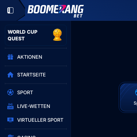
WORLD CUP
QUEST
AKTIONEN
STARTSEITE
SPORT
S
LIVE-WETTEN
VIRTUELLER SPORT