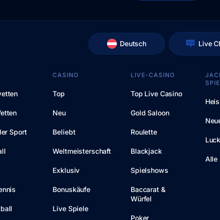
Deutsch
Live C
T
CASINO
LIVE-CASINO
JAC
SPI
etten
Top
Top Live Casino
Heis
etten
Neu
Gold Saloon
Neu
ler Sport
Beliebt
Roulette
Luck
ll
Weltmeisterschaft
Blackjack
Alle
Exklusiv
Spielshows
ennis
Bonuskäufe
Baccarat &
Würfel
ball
Live Spiele
Poker