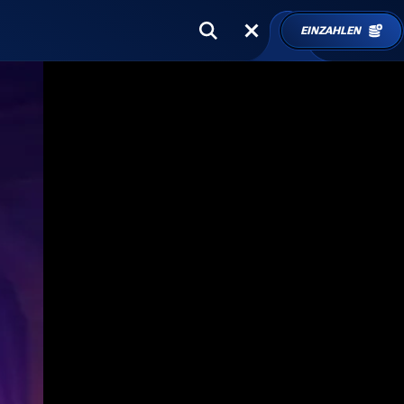
EINZAHLEN