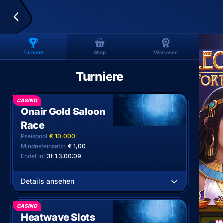
Turniere
Shop
Missionen
Turniere
CASINO
Onair Gold Saloon
Race
Preispool
€ 10.000
Mindesteinsatz:
€ 1,00
Endet in:
3t 13:00:09
Details ansehen
CASINO
Heatwave Slots