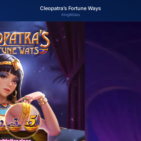
Cleopatra’s Fortune Ways
KingMidas