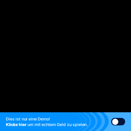
Dies ist nur eine Demo!
Klicke hier
um mit echtem Geld zu spielen.