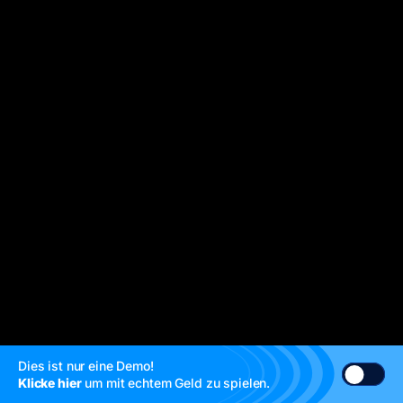
Dies ist nur eine Demo!
Klicke hier
um mit echtem Geld zu spielen.