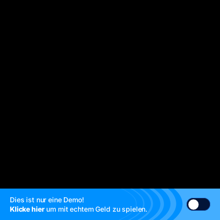
Dies ist nur eine Demo!
Klicke hier
um mit echtem Geld zu spielen.