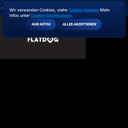
Wir verwenden Cookies, siehe
Cookie-Hinweis
Mehr
Infos unter
Cookie-Einstellungen.
NUR NÖTIG
ALLES AKZEPTIEREN